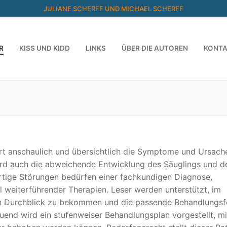
JULIANE SCHERFF UND MICHAEL SCHERFF
R
KISS UND KIDD
LINKS
ÜBER DIE AUTOREN
KONT
ärt anschaulich und übersichtlich die Symptome und Ursach
ird auch die abweichende Entwicklung des Säuglings und d
rtige Störungen bedürfen einer fachkundigen Diagnose,
 weiterführender Therapien. Leser werden unterstützt, im
n Durchblick zu bekommen und die passende Behandlungs
uend wird ein stufenweiser Behandlungsplan vorgestellt, m