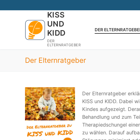
Zum
Inhalt
KISS
springen
UND
DER ELTERNRATGEBE
KIDD
DER
ELTERNRATGEBER
Der Elternratgeber
Der Elternratgeber erkl
KISS und KIDD. Dabei w
Kindes aufgezeigt. Dera
Behandlung und zum Teil
Therapiedschungel eine
zu wählen. Darauf aufba