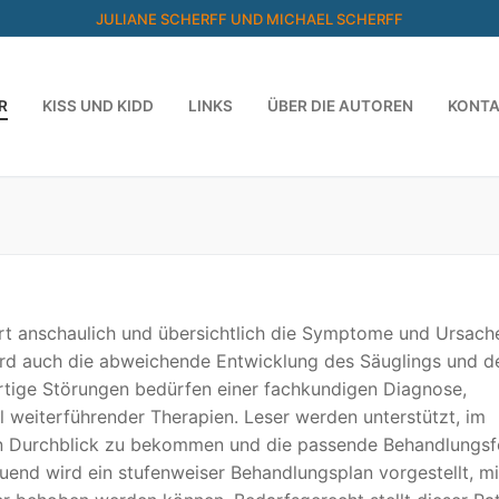
JULIANE SCHERFF UND MICHAEL SCHERFF
R
KISS UND KIDD
LINKS
ÜBER DIE AUTOREN
KONT
ärt anschaulich und übersichtlich die Symptome und Ursach
ird auch die abweichende Entwicklung des Säuglings und d
rtige Störungen bedürfen einer fachkundigen Diagnose,
 weiterführender Therapien. Leser werden unterstützt, im
n Durchblick zu bekommen und die passende Behandlungs
uend wird ein stufenweiser Behandlungsplan vorgestellt, m