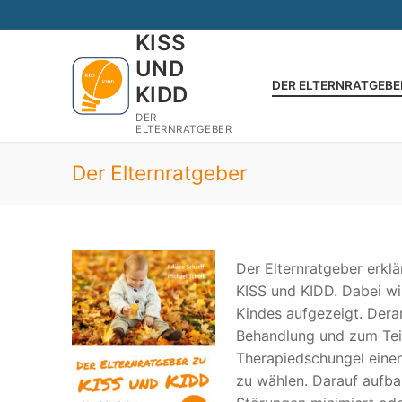
Zum
Inhalt
KISS
springen
UND
DER ELTERNRATGEBE
KIDD
DER
ELTERNRATGEBER
Der Elternratgeber
Der Elternratgeber erkl
KISS und KIDD. Dabei w
Kindes aufgezeigt. Dera
Behandlung und zum Teil
Therapiedschungel eine
zu wählen. Darauf aufba