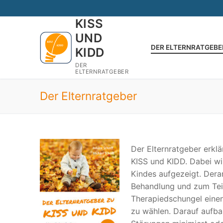
Zum
Inhalt
KISS
springen
UND
DER ELTERNRATGEBE
KIDD
DER
ELTERNRATGEBER
Der Elternratgeber
Der Elternratgeber erkl
KISS und KIDD. Dabei w
Kindes aufgezeigt. Dera
Behandlung und zum Teil
Therapiedschungel eine
zu wählen. Darauf aufba