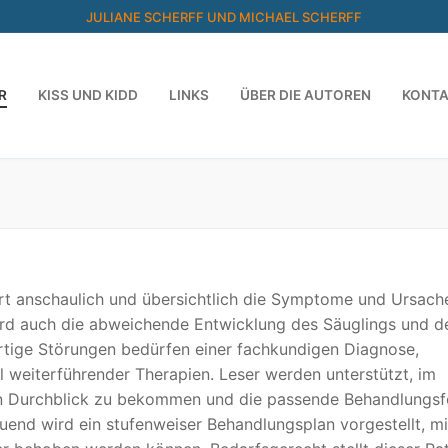
JULIANE SCHERFF UND MICHAEL SCHERFF
R
KISS UND KIDD
LINKS
ÜBER DIE AUTOREN
KONT
ärt anschaulich und übersichtlich die Symptome und Ursach
ird auch die abweichende Entwicklung des Säuglings und d
rtige Störungen bedürfen einer fachkundigen Diagnose,
 weiterführender Therapien. Leser werden unterstützt, im
n Durchblick zu bekommen und die passende Behandlungs
uend wird ein stufenweiser Behandlungsplan vorgestellt, m