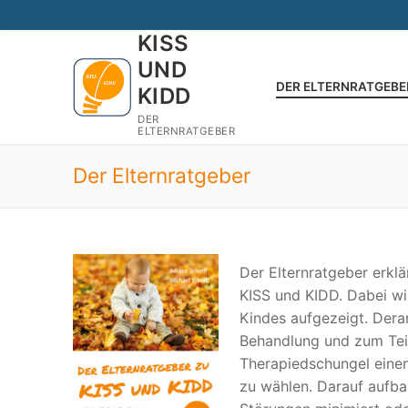
Zum
Inhalt
KISS
springen
UND
DER ELTERNRATGEBE
KIDD
DER
ELTERNRATGEBER
Der Elternratgeber
Der Elternratgeber erkl
KISS und KIDD. Dabei w
Kindes aufgezeigt. Dera
Behandlung und zum Teil
Therapiedschungel eine
zu wählen. Darauf aufba