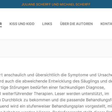
JULIANE SCHERFF UND MICHAEL SCHERFF
R
KISS UND KIDD
LINKS
ÜBER DIE AUTOREN
KONT
ärt anschaulich und übersichtlich die Symptome und Ursach
ird auch die abweichende Entwicklung des Säuglings und d
rtige Störungen bedürfen einer fachkundigen Diagnose,
 weiterführender Therapien. Leser werden unterstützt, im
n Durchblick zu bekommen und die passende Behandlungs
uend wird ein stufenweiser Behandlungsplan vorgestellt, m