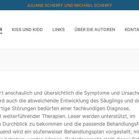
JULIANE SCHERFF UND MICHAEL SCHERFF
R
KISS UND KIDD
LINKS
ÜBER DIE AUTOREN
KONT
ärt anschaulich und übersichtlich die Symptome und Ursach
ird auch die abweichende Entwicklung des Säuglings und d
rtige Störungen bedürfen einer fachkundigen Diagnose,
 weiterführender Therapien. Leser werden unterstützt, im
n Durchblick zu bekommen und die passende Behandlungs
uend wird ein stufenweiser Behandlungsplan vorgestellt, m