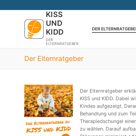
Zum
Inhalt
KISS
springen
UND
DER ELTERNRATGEBE
KIDD
DER
ELTERNRATGEBER
Der Elternratgeber
Der Elternratgeber erkl
KISS und KIDD. Dabei w
Kindes aufgezeigt. Dera
Behandlung und zum Teil
Therapiedschungel eine
zu wählen. Darauf aufba