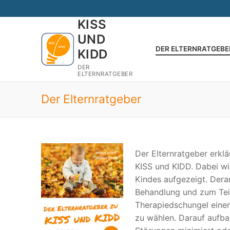
Zum
Inhalt
KISS
springen
UND
DER ELTERNRATGEBE
KIDD
DER
ELTERNRATGEBER
Der Elternratgeber
Der Elternratgeber erkl
KISS und KIDD. Dabei w
Kindes aufgezeigt. Dera
Behandlung und zum Teil
Therapiedschungel eine
zu wählen. Darauf aufba