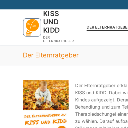
Zum
Inhalt
KISS
springen
UND
DER ELTERNRATGEBE
KIDD
DER
ELTERNRATGEBER
Der Elternratgeber
Der Elternratgeber erkl
KISS und KIDD. Dabei w
Kindes aufgezeigt. Dera
Behandlung und zum Teil
Therapiedschungel eine
zu wählen. Darauf aufba