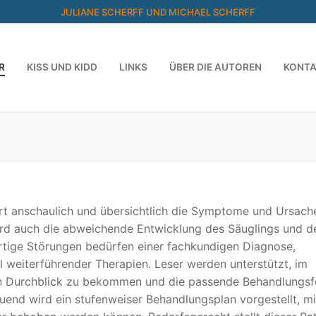
JULIANE SCHERFF UND MICHAEL SCHERFF
R
KISS UND KIDD
LINKS
ÜBER DIE AUTOREN
KONT
ärt anschaulich und übersichtlich die Symptome und Ursach
ird auch die abweichende Entwicklung des Säuglings und d
rtige Störungen bedürfen einer fachkundigen Diagnose,
 weiterführender Therapien. Leser werden unterstützt, im
n Durchblick zu bekommen und die passende Behandlungs
uend wird ein stufenweiser Behandlungsplan vorgestellt, m