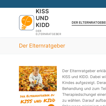
Zum
Inhalt
KISS
springen
UND
DER ELTERNRATGEBE
KIDD
DER
ELTERNRATGEBER
Der Elternratgeber
Der Elternratgeber erkl
KISS und KIDD. Dabei w
Kindes aufgezeigt. Dera
Behandlung und zum Teil
Therapiedschungel eine
zu wählen. Darauf aufba