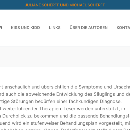
JULIANE SCHERFF UND MICHAEL SCHERFF
R
KISS UND KIDD
LINKS
ÜBER DIE AUTOREN
KONT
ärt anschaulich und übersichtlich die Symptome und Ursach
ird auch die abweichende Entwicklung des Säuglings und d
rtige Störungen bedürfen einer fachkundigen Diagnose,
 weiterführender Therapien. Leser werden unterstützt, im
n Durchblick zu bekommen und die passende Behandlungs
uend wird ein stufenweiser Behandlungsplan vorgestellt, m