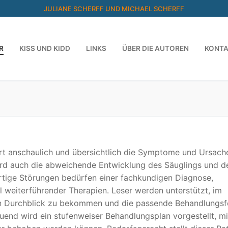
JULIANE SCHERFF UND MICHAEL SCHERFF
R
KISS UND KIDD
LINKS
ÜBER DIE AUTOREN
KONT
ärt anschaulich und übersichtlich die Symptome und Ursach
ird auch die abweichende Entwicklung des Säuglings und d
rtige Störungen bedürfen einer fachkundigen Diagnose,
 weiterführender Therapien. Leser werden unterstützt, im
n Durchblick zu bekommen und die passende Behandlungs
uend wird ein stufenweiser Behandlungsplan vorgestellt, m