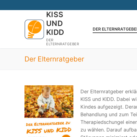
Zum
Inhalt
KISS
springen
UND
DER ELTERNRATGEBE
KIDD
DER
ELTERNRATGEBER
Der Elternratgeber
Der Elternratgeber erkl
KISS und KIDD. Dabei w
Kindes aufgezeigt. Dera
Behandlung und zum Teil
Therapiedschungel eine
zu wählen. Darauf aufba