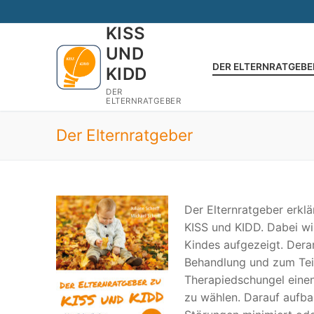
Zum
Inhalt
KISS
springen
UND
DER ELTERNRATGEBE
KIDD
DER
ELTERNRATGEBER
Der Elternratgeber
Der Elternratgeber erkl
KISS und KIDD. Dabei w
Kindes aufgezeigt. Dera
Behandlung und zum Teil
Therapiedschungel eine
zu wählen. Darauf aufba