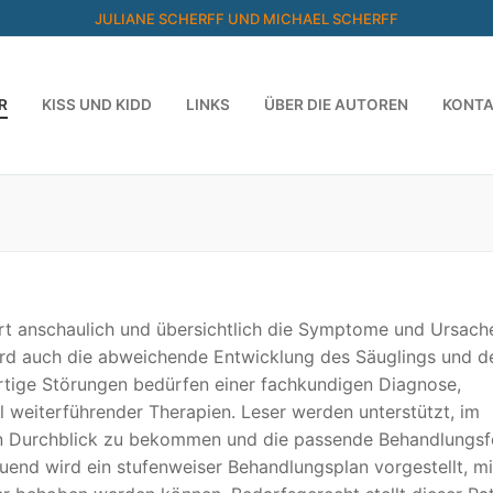
JULIANE SCHERFF UND MICHAEL SCHERFF
R
KISS UND KIDD
LINKS
ÜBER DIE AUTOREN
KONT
ärt anschaulich und übersichtlich die Symptome und Ursach
ird auch die abweichende Entwicklung des Säuglings und d
rtige Störungen bedürfen einer fachkundigen Diagnose,
 weiterführender Therapien. Leser werden unterstützt, im
n Durchblick zu bekommen und die passende Behandlungs
uend wird ein stufenweiser Behandlungsplan vorgestellt, m